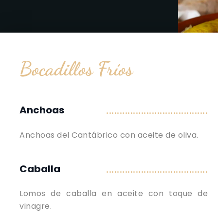
Bocadillos Fríos
Anchoas
......................................
Anchoas del Cantábrico con aceite de oliva.
Caballa
......................................
Lomos de caballa en aceite con toque de
vinagre.