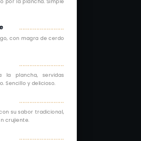
 por la plancha. Simple
e
..........................
ego, con magra de cerdo
..........................
a la plancha, servidas
. Sencillo y delicioso.
..........................
con su sabor tradicional,
n crujiente.
..........................