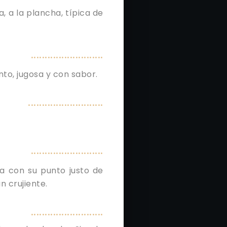
, a la plancha, típica de
..........................
to, jugosa y con sabor.
...........................
..........................
ha con su punto justo de
n crujiente.
..........................