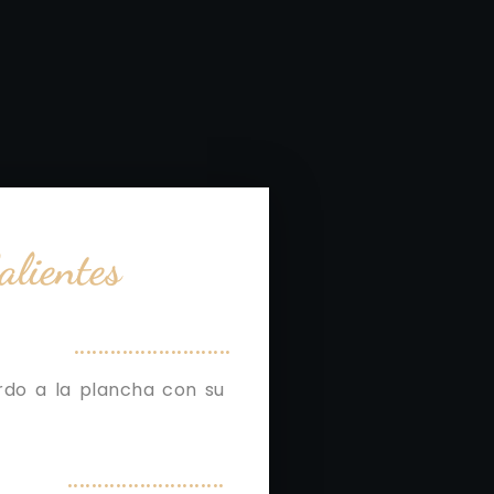
alientes
..........................
rdo a la plancha con su
..........................